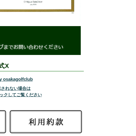
式X
y osakagolfclub
示されない場合は
ックしてご覧ください