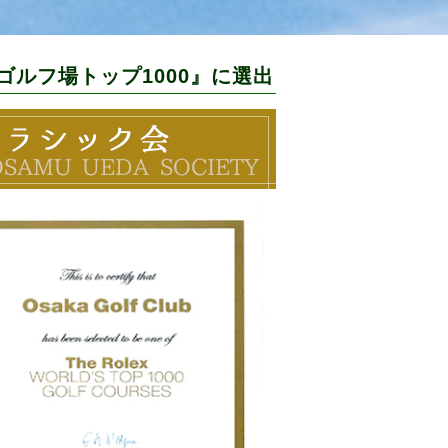
ゴルフ場トップ1000』に選出