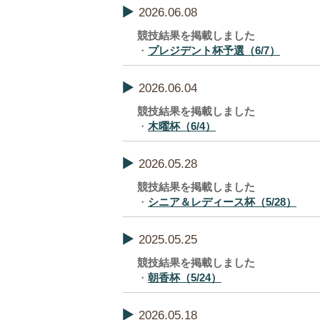
2026.06.08
競技結果を掲載しました
・
プレジデント杯予選（6/7）
2026.06.04
競技結果を掲載しました
・
木曜杯（6/4）
2026.05.28
競技結果を掲載しました
・
シニア＆レディース杯（5/28）
2025.05.25
競技結果を掲載しました
・
朝香杯（5/24）
2026.05.18