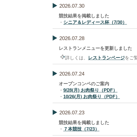
2026.07.30
競技結果を掲載しました
・
シニア＆レディース杯（7/30）
2026.07.28
レストランメニューを更新しました
詳しくは、
レストランページ
をご
2026.07.24
オープンコンペのご案内
・
9/28(月) お肉祭り（PDF）
・
10/26(月) お肉祭り（PDF）
2026.07.23
競技結果を掲載しました
・
７本競技（7/23）