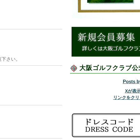
覧下さい。
大阪ゴルフクラブ公
Posts b
Xが表
リンクをクリ