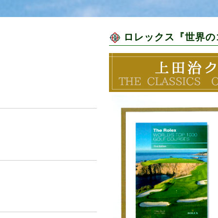
ロレックス『世界の